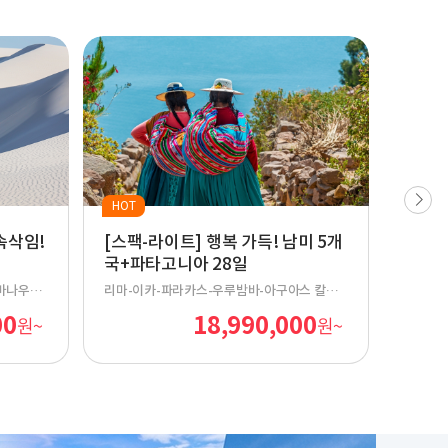
HOT
HOT
속삭임!
[스팩-라이트] 행복 가득! 남미 5개
[세미
국+파타고니아 28일
5개국
마나우스-
리마-이카-파라카스-우루밤바-아구아스 칼리
리마-파
엔테스(마추픽추)-쿠스코-라파스-우유니-산 페
추픽추-
00
18,990,000
원~
원~
드로 데 아타카마-칼라마-산티아고-푸에르토
로 데 
나탈레스-엘 칼라파테-우수아이아-부에노스 아
르토 나
이레스-푸에르토 이과수-포스 두 이과수-리우
아-부에
데 자네이루
두 이과