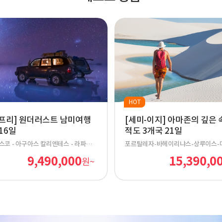
HOT
-프리] 원더러스트 남미여행
[세미-이지] 아마존의 깊은 
16일
적도 3개국 21일
쿠스코 - 아구아스 칼리엔테스 - 라파스 -
포르탈레자-바헤이리냐스-상루이스-
 부에노스 아이레스 - 푸에르토 이과수
보고타-키토-갈라파고스-과야킬
9,490,000
15,390,0
원~
두 이과수