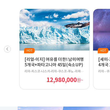
HOT
HOT
남미여행
[리얼-이지] 여유를 더한! 남미여행
[세미
5개국+파타고니아 45일(숙소UP)
4개국 
-라파
리마-피스코-나스카-리마-쿠스코-푸노-라파
리마 - 
아고-푸
스-우유니-산페드로 데 아타카마-산티아고-푸
우유니 -
00
12,980,000
원~
원~
로스 데
에르토 몬트-푸에르토 바라스-산 카를로스 데
- 포스 
 칼라파
바릴로체- 로스 안티구오스-엘 찰텐-엘 칼라파
에노스 아
테-푸에르토 나탈레스-우수아이아-부에노스 아
수-리우
이레스-푸에르토 이과수-포스 두 이과수-리우
데 자네이루