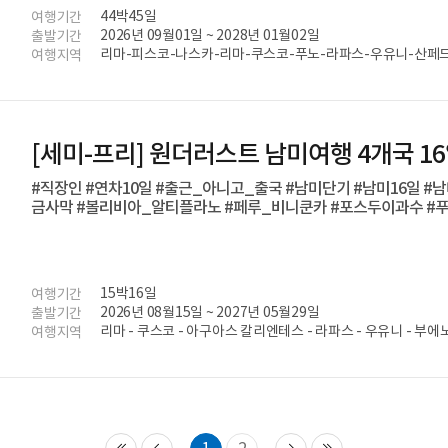
44박45일
여행기간
2026년 09월01일 ~ 2028년 01월02일
출발기간
리마-피스코-나스카-리마-쿠스코-푸노-라파스-우유니-산페드
여행지역
에르토 바라스-산 카를로스 데 바릴로체- 로스 안티구오스-엘
이아-부에노스 아이레스-푸에르토 이과수-포스 두 이과수-리
[세미-프리] 원더러스트 남미여행 4개국 1
#직장인 #연차10일 #출근_아니고_출국 #남미단기 #남미16일 #남
금사막 #볼리비아_알티플라노 #페루_비니쿤카 #포스두이과수 #
15박16일
여행기간
2026년 08월15일 ~ 2027년 05월29일
출발기간
리마 - 쿠스코 - 아구아스 칼리엔테스 - 라파스 - 우유니 - 부에
여행지역
과수