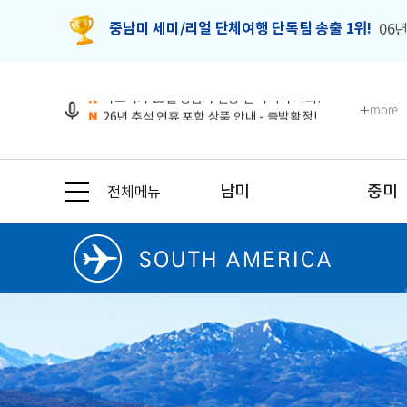
중남미 세미/리얼 단체여행 단독팀 송출 1위!
06년
N
2026-27시즌 출발일별 룸조인 대기현황 안내!
N
26-27 시즌 남미 비즈니스 클래스 특가 이벤트!
N
아프리카 25일 상품가 인상 전 마지막 기회!
more
N
26년 추석 연휴 포함 상품 안내 - 출발확정!
N
나에게 딱! 맞는 남미여행 프로그램 추천
N
2026-27시즌 출발일별 룸조인 대기현황 안내!
N
26-27 시즌 남미 비즈니스 클래스 특가 이벤트!
남미
중미
전체메뉴