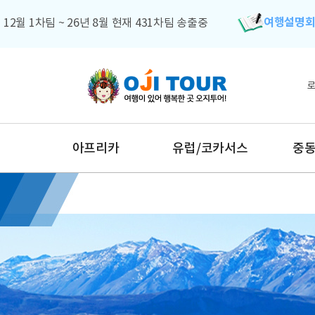
여행설명
 12월 1차팀 ~ 26년 8월 현재 431차팀 송출중
아프리카
유럽/코카서스
중동