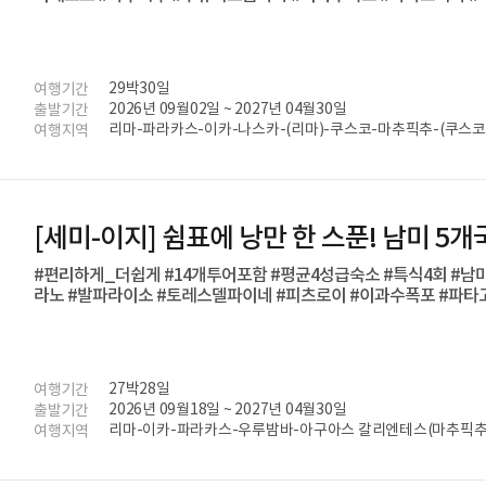
29박30일
여행기간
2026년 09월02일 ~ 2027년 04월30일
출발기간
리마-파라카스-이카-나스카-(리마)-쿠스코-마추픽추-(쿠스코
여행지역
마-산티아고-(푼타 아레나스)-푸에르토 나탈레스-엘 찰텐-
에르토 이과수-포스 두 이과수-리우 데 자네이루
[세미-이지] 쉼표에 낭만 한 스푼! 남미 5
#편리하게_더쉽게 #14개투어포함 #평균4성급숙소 #특식4회 #
라노 #발파라이소 #토레스델파이네 #피츠로이 #이과수폭포 #파타
27박28일
여행기간
2026년 09월18일 ~ 2027년 04월30일
출발기간
리마-이카-파라카스-우루밤바-아구아스 칼리엔테스(마추픽추)
여행지역
카마-칼라마-산티아고-푸에르토 나탈레스-엘 칼라파테-우수
포스 두 이과수-리우 데 자네이루