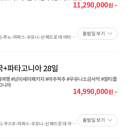
11,290,000
원 ~
출발일 보기
)-푸노-라파스-우유니-산 페드로 데 아타카
엘 칼라파테-우수아이아-부에노스 아이레스-푸
개국+파타고니아 28일
남미여행 #남미세미패키지 #마추픽추 #우유니소금사막 #알티플
고니아
14,990,000
원 ~
출발일 보기
-쿠스코-라파스-우유니-산 페드로 데 아타
아이아-부에노스 아이레스-푸에르토 이과수-