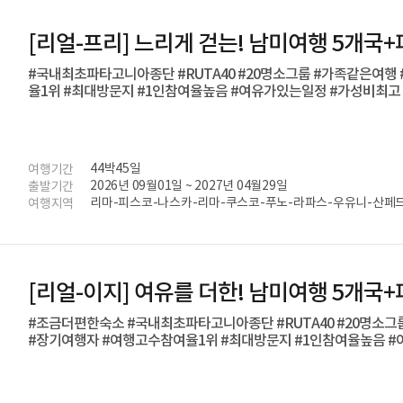
[리얼-프리] 느리게 걷는! 남미여행 5개국+
#국내최초파타고니아종단 #RUTA40 #20명소그룹 #가족같은여
율1위 #최대방문지 #1인참여율높음 #여유가있는일정 #가성비최고
44박45일
여행기간
2026년 09월01일 ~ 2027년 04월29일
출발기간
리마-피스코-나스카-리마-쿠스코-푸노-라파스-우유니-산페드
여행지역
에르토 바라스-산 카를로스 데 바릴로체- 로스 안티구오스-엘
이아-부에노스 아이레스-푸에르토 이과수-포스 두 이과수-리
[리얼-이지] 여유를 더한! 남미여행 5개국+
#조금더편한숙소 #국내최초파타고니아종단 #RUTA40 #20명소그
#장기여행자 #여행고수참여율1위 #최대방문지 #1인참여율높음 