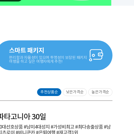
스마트 패키지
편리함과 자율성이 있으며 투명성이 보장된 패키지
여행을 하고 싶은 여행자에게 추천!
추천상품순
낮은가격순
높은가격순
+파타고니아 30일
60대선호상품 #남미4대성지 #가성비최고 #최다송출상품 #남
피츠로이 #비니쿤카 #은퇴여행 #재고객1위