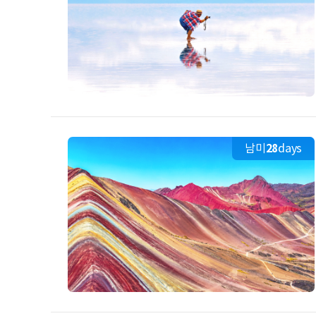
남미
28
days