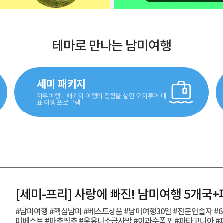
테마로 만나는 남미여행
세미 패키지
자유여행 + 패키지 여행의 장점을 살린 오지투어 대
표 여행 프로그램
[세미-프리] 사랑에 빠진! 남미여행 5개국
#남미여행 #핵심남미 #베스트상품 #남미여행30일 #전문인솔자 #
미베스트 #마추픽추 #우유니소금사막 #이과수폭포 #파타고니아 #