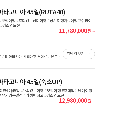
파타고니아 45일(RUTA40)
행 #모험여행 #후회없는남미여행 #장기여행자 #여행고수참여
 #검소와도전
11,780,000
원 ~
출발일 보기
로 데 아타카마-산티아고-푸에르토 몬트-푸
 찰텐-엘 칼라파테-푸에르토 나탈레스-우수아
우 데 자네이루
파타고니아 45일(숙소UP)
룹 #남미45일 #가족같은여행 #모험여행 #후회없는남미여행
#여유가있는일정 #가성비최고 #검소와도전
12,980,000
원 ~