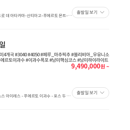
출발일 보기
로 데 아타카마-산티아고-푸에르토 몬트-푸
 찰텐-엘 칼라파테-푸에르토 나탈레스-우수아
우 데 자네이루
6일
미4개국 #3040 #4050 #페루_마추픽추 #볼리비아_우유니소
푸에르토이과수 #이과수폭포 #남미핵심코스 #남미하이라이트
9,490,000
원 ~
출발일 보기
노스 아이레스 - 푸에르토 이과수 - 포스 두 이