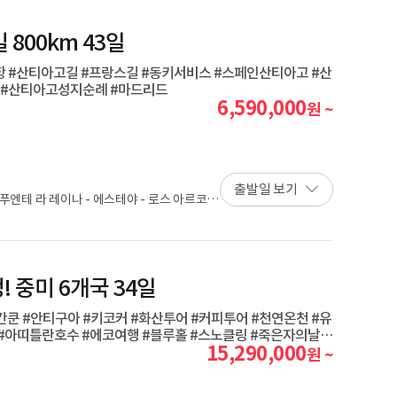
800km 43일
 #산티아고길 #프랑스길 #동키서비스 #스페인산티아고 #산
 #산티아고성지순례 #마드리드
6,590,000
원 ~
출발일 보기
 - 푸엔테 라 레이나 - 에스테야 - 로스 아르코스
후안 데 오르테가 - 아헤스 - 부르고스 - 오르니
 꼰데스 - 떼라디요스 - 베르시아노스 - 만시
노 - 몰리나세카 - 까까벨로스 - 베가 데 발까르
팔라스 데 레이 - 아르수아 - 오 페드로우소 -
 중미 6개국 34일
칸쿤 #안티구아 #키코커 #화산투어 #커피투어 #천연온천 #유
#아띠틀란호수 #에코여행 #블루홀 #스노클링 #죽은자의날 #
15,290,000
원 ~