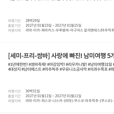
28박29일
여행기간
2027년 01월15일 ~ 2027년 01월15일
출발기간
리마-이카-파라카스-우루밤바-아구아스 칼리엔테스(마추픽추)
여행지역
카마-칼라마-산티아고-푸에르토 나탈레스-엘 칼라파테-우수
포스 두 이과수-리우 데 자네이루
[세미-프리-쌈바] 사랑에 빠진! 남미여행 
#1년에한번! #쌈바축제! #마감임박! #리우카니발! #남미여행31
4대성지 #남미베스트 #마추픽추 #우유니소금사막 #이과수폭포 #
30박31일
여행기간
2027년 01월11일 ~ 2027년 01월11일
출발기간
리마-이카-피스코-나스카-(리마)-쿠스코-마추픽추-(쿠스코)-
여행지역
산티아고-(푼타 아레나스)-푸에르토 나탈레스-엘 찰텐-엘 
르토 이과수-포스 두 이과수-리우 데 자네이루