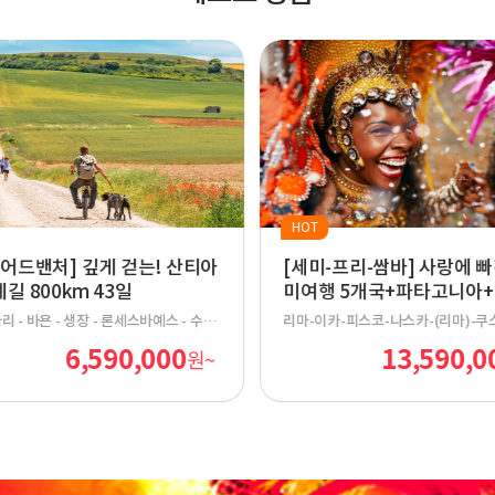
HOT
-어드밴처] 깊게 걷는! 산티아
[세미-프리-쌈바] 사랑에 빠
길 800km 43일
미여행 5개국+파타고니아+
31일
리 - 바욘 - 생장 - 론세스바예스 - 수비
리마-이카-피스코-나스카-(리마)-쿠
로나 - 푸엔테 라 레이나 - 에스테야 -
픽추-(쿠스코)-푸노-라파스-우유니-
6,590,000
13,590,0
원~
코스 - 로그로뇨 - 나헤라 - 산토도밍
데 아타카마-산티아고-(푼타 아레나스
사다 - 벨로라도 - 산 후안 데 오르테가
토 나탈레스-엘 찰텐-엘 칼라파테-우
 - 부르고스 - 오르니요스 델 까미노 - 까
부에노스 아이레스-푸에르토 이과수-포
스 - 프로미스타 - 까리온 데 로스 꼰
과수-리우 데 자네이루
떼라디요스 - 베르시아노스 - 만시야 - 레
 마르틴 델 까미노 - 아스토르가 - 라바날
 - 몰리나세카 - 까까벨로스 - 베가 데
- 오 세브레이로 - 트리아까스텔라 -