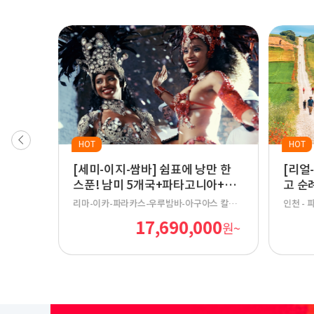
HOT
HOT
는 발
[세미-이지-쌈바] 쉼표에 낭만 한
[리얼
스푼! 남미 5개국+파타고니아+쌈
고 순례
바 29일
데-과나후
리마-이카-파라카스-우루밤바-아구아스 칼리
인천 - 파
레스-키
엔테스(마추픽추)-쿠스코-라파스-우유니-산 페
리 - 팜플
00
17,690,000
원~
원~
니다드-
드로 데 아타카마-칼라마-산티아고-푸에르토
로스 아르
테베르데-
나탈레스-엘 칼라파테-우수아이아-부에노스 아
고 데라칼
이레스-푸에르토 이과수-포스 두 이과수-리우
- 아헤스
데 자네이루
스트로헤리
데스 - 
온 - 산
델 카미노
발까르세 