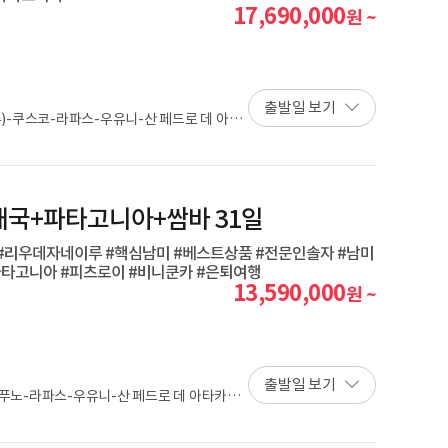
17,690,000
원 ~
출발일 보기
-쿠스코-라파스-우유니-산 페드로 데 아타
아이아-부에노스 아이레스-푸에르토 이과수-
5개국+파타고니아+쌈바 31일
일 #리우데자네이루 #핵심남미 #베스트상품 #전문인솔자 #남미
파타고니아 #피츠로이 #비니쿤카 #은퇴여행
13,590,000
원 ~
출발일 보기
푸노-라파스-우유니-산 페드로 데 아타카마-
칼라파테-우수아이아-부에노스 아이레스-푸에