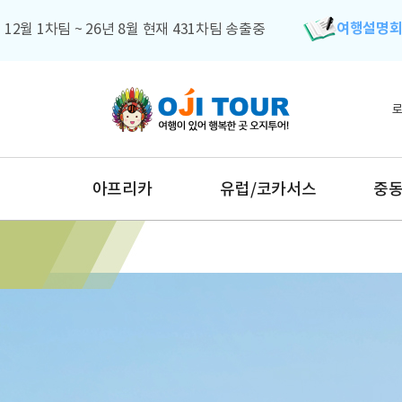
여행설명
 12월 1차팀 ~ 26년 8월 현재 431차팀 송출중
아프리카
유럽/코카서스
중동