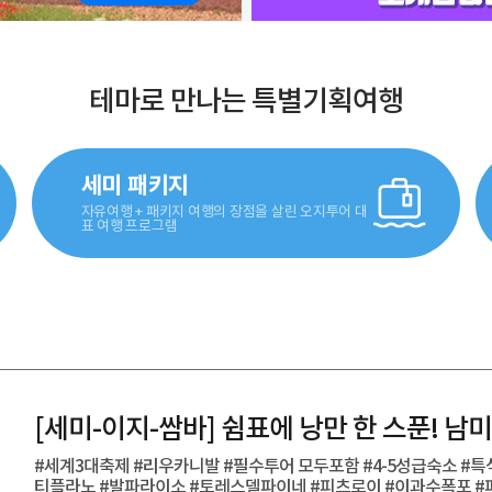
테마로 만나는 특별기획여행
세미 패키지
자유여행 + 패키지 여행의 장점을 살린 오지투어 대
표 여행 프로그램
[세미-이지-쌈바] 쉼표에 낭만 한 스푼! 남
#세계3대축제 #리우카니발 #필수투어 모두포함 #4-5성급숙소 #특
티플라노 #발파라이소 #토레스델파이네 #피츠로이 #이과수폭포 