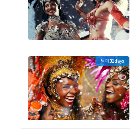
남미
31
days