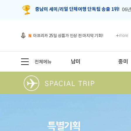
중남미 세미/리얼 단체여행 단독팀 송출 1위!
06년
N
2026-27시즌 출발일별 룸조인 대기현황 안내!
N
26-27 시즌 남미 비즈니스 클래스 특가 이벤트!
N
아프리카 25일 상품가 인상 전 마지막 기회!
more
N
26년 추석 연휴 포함 상품 안내 - 출발확정!
N
나에게 딱! 맞는 남미여행 프로그램 추천
N
2026-27시즌 출발일별 룸조인 대기현황 안내!
N
26-27 시즌 남미 비즈니스 클래스 특가 이벤트!
남미
중미
전체메뉴