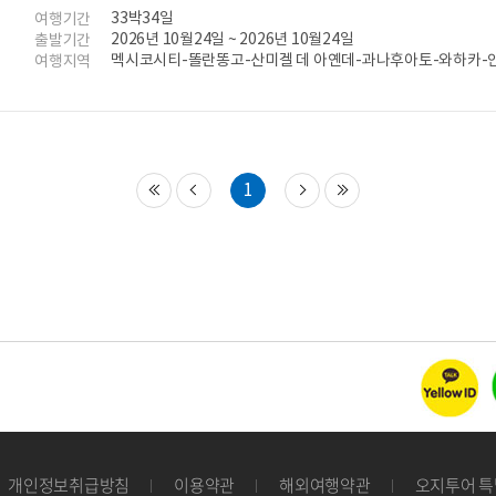
33박34일
여행기간
2026년 10월24일 ~ 2026년 10월24일
출발기간
멕시코시티-똘란똥고-산미겔 데 아옌데-과나후아토-와하카-
여행지역
르-툴룸-칸쿤-아바나-트리니다드-산타클라라-비냘레스-파
(산호세)
1
개인정보취급방침
이용약관
해외여행약관
오지투어 