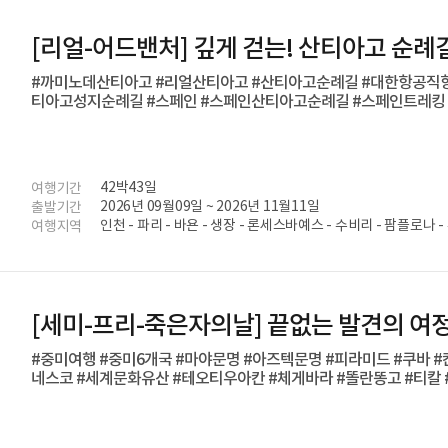
[리얼-어드밴처] 깊게 걷는! 산티아고 순례길 
#까미노데산티아고 #리얼산티아고 #산티아고순례길 #대한항공직항
티아고성지순례길 #스페인 #스페인산티아고순례길 #스페인트레킹
42박43일
여행기간
2026년 09월09일 ~ 2026년 11월11일
출발기간
인천 - 파리 - 바욘 - 생장 - 론세스바예스 - 수비리 - 팜플로나
여행지역
- 로그로뇨 - 나헤라 - 산토도밍고 데라칼사다 - 벨로라도 - 산 
요스 델 까미노 - 까스트로헤리스 - 프로미스타 - 까리온 데 로스
야 - 레온 - 산 마르틴 델 까미노 - 아스토르가 - 라바날 델 카미
세 - 오 세브레이로 - 트리아까스텔라 - 사리아 - 포르토마린 - 
산티아고 데 콤포스텔라 - 마드리드 - 인천
[세미-프리-죽은자의날] 끝없는 발견의 여정!
#중미여행 #중미6개국 #마야문명 #아즈텍문명 #피라미드 #쿠바 #
네스코 #세계문화유산 #테오티우아칸 #체게바라 #똘란똥고 #티칼 
축제