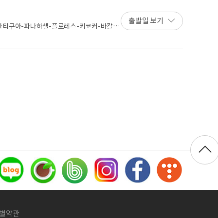
출발일 보기
안티구아-파나하첼-플로레스-키코커-바칼라
나마시티-몬테베르데-라 포르투나-알라후엘라
특별약관