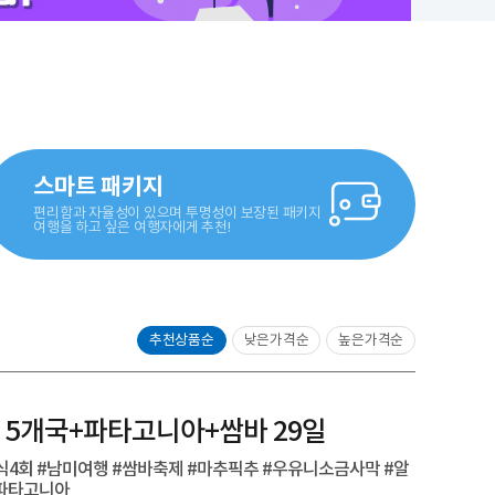
스마트 패키지
편리함과 자율성이 있으며 투명성이 보장된 패키지
여행을 하고 싶은 여행자에게 추천!
추천상품순
낮은가격순
높은가격순
미 5개국+파타고니아+쌈바 29일
식4회 #남미여행 #쌈바축제 #마추픽추 #우유니소금사막 #알
#파타고니아