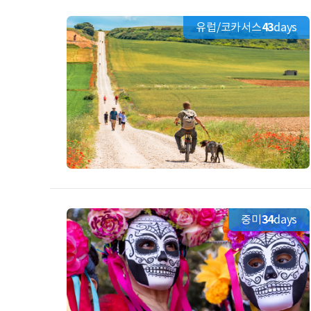
유럽/코카서스
43
days
중미
34
days