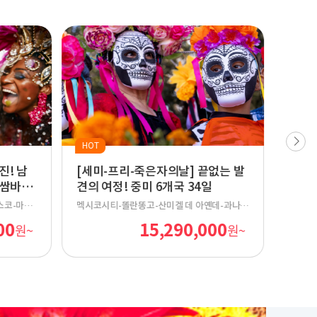
HOT
진! 남
[세미-프리-죽은자의날] 끝없는 발
쌈바
견의 여정! 중미 6개국 34일
스코-마추
멕시코시티-똘란똥고-산미겔 데 아옌데-과나후
산 페드로
아토-와하카-안티구아-파나하첼-플로레스-키
00
15,290,000
원~
원~
)-푸에르
코커-바칼라르-툴룸-칸쿤-아바나-트리니다드-
수아이아-
산타클라라-비냘레스-파나마시티-몬테베르데-
스 두 이
라 포르투나-알라후엘라(산호세)