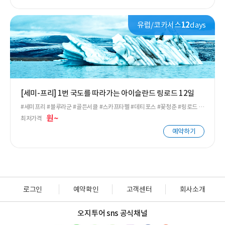
유럽/코카서스
12
days
[세미-프리] 1번 국도를 따라가는 아이슬란드 링로드 12일
#세미프리 #블루라군 #골든서클 #스카프타펠 #데티포스 #꽃청춘 #링로드 #
아이슬란드 #북유럽 #스나이펠스네스 #빙하 #고래투어
원~
최저가격
예약하기
로그인
예약확인
고객센터
회사소개
오지투어 sns 공식채널