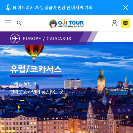
N
26년 추석 연휴 포함 상품 안내 - 출발확정!
N
나에게 딱! 맞는 남미여행 프로그램 추천
N
2026-27시즌 출발일별 룸조인 대기현황 안내!
N
26-27 시즌 남미 비즈니스 클래스 특가 이벤트!