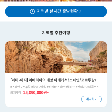
지역별 실시간 출발현황
지역별 추천여행
[세미-이지] 이베리아의 태양 아래에서! 스페인/포르투갈/모
로코 3국 31일
#스페인포르투갈 #왕의오솔길 #산세바스티안 #빌바오 #산티아고데콤포스텔
라 #사하라사막 #스페인여행 #포르투갈여행 #모로코여행 #알함브라 #스페
15,890,000원~
최저가격
인북부 #포르투 #파티마 #모로코 #마드리드 #스페인와이너리 #포트와인 #스
페인포르투갈세미패키지
예약하기