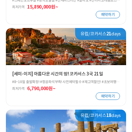
#스페인포르투갈 #왕의오솔길 #산세바스티안 #빌바오 #산티아고데콤포스텔
라 #사하라사막 #스페인여행 #포르투갈여행 #모로코여행 #알함브라 #스페
15,890,000원~
최저가격
인북부 #포르투 #파티마 #모로코 #마드리드 #스페인와이너리 #포트와인 #스
페인포르투갈세미패키지
예약하기
유럽/코카서스
21
days
[세미-이지] 아름다운 시간의 땅! 코카서스 3국 21일
#8~10월 출발확정! #항공좌석부족! 사전예약필수 #재고객할인! #초보여행자
추천여행! #부부/은퇴자선택여행지1위 #코카서스모객율1위 #트빌리시 #카
6,790,000원~
최저가격
즈베기 #주타 #주타트래킹 #메스티아 #우쉬굴리 #바투미 #세반호수 #예레반
#코카서스세미패키지
예약하기
유럽/코카서스
18
days