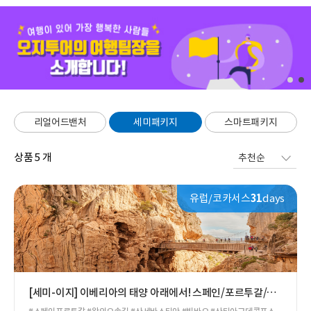
리얼어드밴처
세미패키지
스마트패키지
상품
5
개
유럽/코카서스
31
days
[세미-이지] 이베리아의 태양 아래에서! 스페인/포르투갈/모
로코 3국 31일