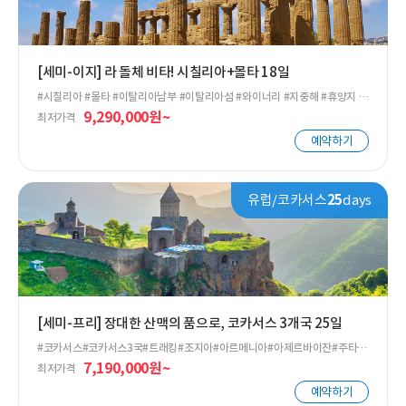
[세미-이지] 라 돌체 비타! 시칠리아+몰타 18일
#시칠리아 #몰타 #이탈리아남부 #이탈리아섬 #와이너리 #지중해 #휴양지 #
화산 #에트나 #카타니아 #아그리투리스모 #유럽 #중세시대 #그리스로마유
9,290,000원~
최저가격
적
예약하기
유럽/코카서스
25
days
[세미-프리] 장대한 산맥의 품으로, 코카서스 3개국 25일
#코카서스#코카서스3국#트래킹#조지아#아르메니아#아제르바이잔#주타#
우쉬굴리#코룰디#와인#트래킹#트레킹
7,190,000원~
최저가격
예약하기